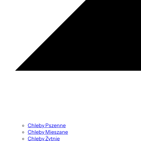
Chleby Pszenne
Chleby Mieszane
Chleby Żytnie