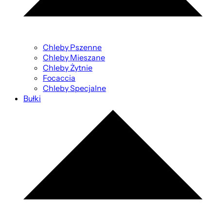
Chleby Pszenne
Chleby Mieszane
Chleby Żytnie
Focaccia
Chleby Specjalne
Bułki