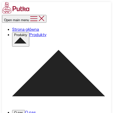
Open main menu
Strona główna
Produkty
Produkty
O nas
O nas