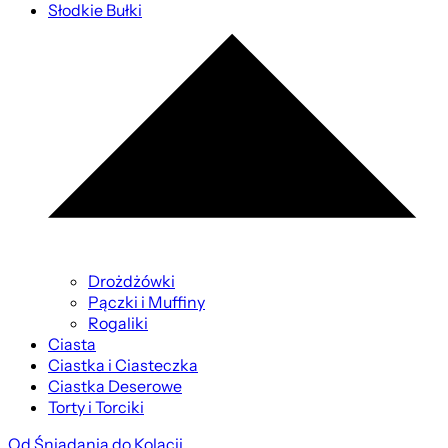
Słodkie Bułki
Drożdżówki
Pączki i Muffiny
Rogaliki
Ciasta
Ciastka i Ciasteczka
Ciastka Deserowe
Torty i Torciki
Od Śniadania do Kolacji