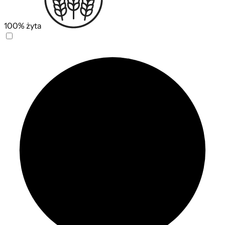
100% żyta