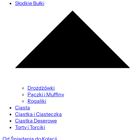
Słodkie Bułki
Drożdżówki
Pączki i Muffiny
Rogaliki
Ciasta
Ciastka i Ciasteczka
Ciastka Deserowe
Torty i Torciki
Od Śniadania do Kolacji