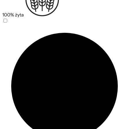
100% żyta