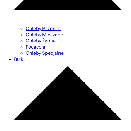
Chleby Pszenne
Chleby Mieszane
Chleby Żytnie
Focaccia
Chleby Specjalne
Bułki