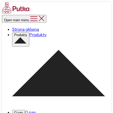
Open main menu
Strona główna
Produkty
Produkty
O nas
O nas