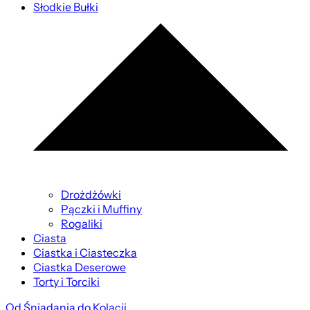
Słodkie Bułki
Drożdżówki
Pączki i Muffiny
Rogaliki
Ciasta
Ciastka i Ciasteczka
Ciastka Deserowe
Torty i Torciki
Od Śniadania do Kolacji