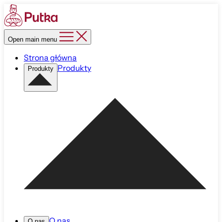
Open main menu
Strona główna
Produkty
Produkty
O nas
O nas