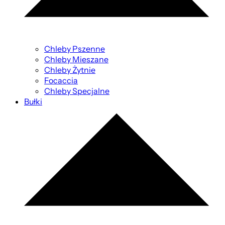
Chleby Pszenne
Chleby Mieszane
Chleby Żytnie
Focaccia
Chleby Specjalne
Bułki