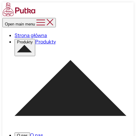
Open main menu
Strona główna
Produkty
Produkty
O nas
O nas