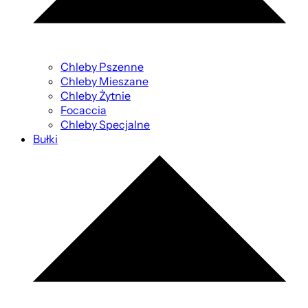
Chleby Pszenne
Chleby Mieszane
Chleby Żytnie
Focaccia
Chleby Specjalne
Bułki