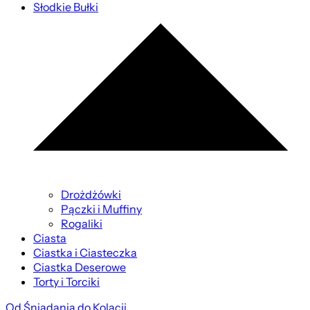
Słodkie Bułki
Drożdżówki
Pączki i Muffiny
Rogaliki
Ciasta
Ciastka i Ciasteczka
Ciastka Deserowe
Torty i Torciki
Od Śniadania do Kolacji