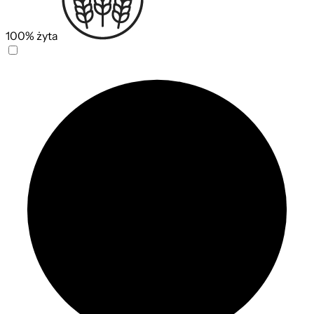
100% żyta