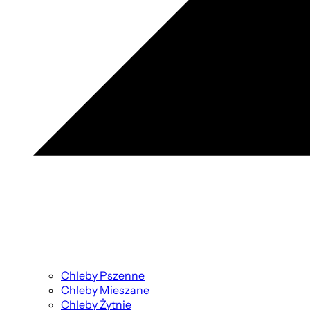
Chleby Pszenne
Chleby Mieszane
Chleby Żytnie