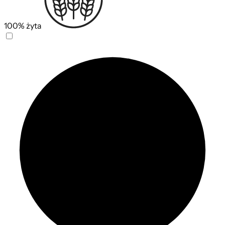
100% żyta