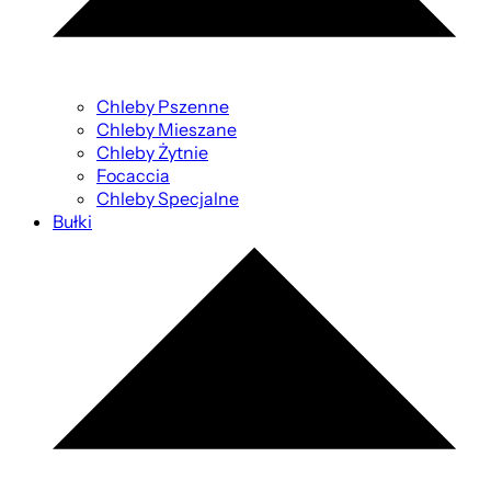
Chleby Pszenne
Chleby Mieszane
Chleby Żytnie
Focaccia
Chleby Specjalne
Bułki