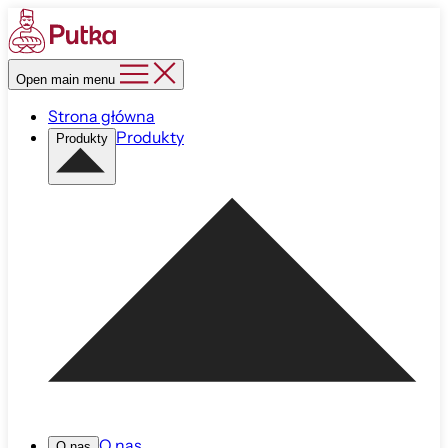
Open main menu
Strona główna
Produkty
Produkty
O nas
O nas