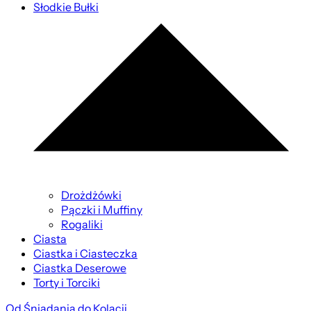
Słodkie Bułki
Drożdżówki
Pączki i Muffiny
Rogaliki
Ciasta
Ciastka i Ciasteczka
Ciastka Deserowe
Torty i Torciki
Od Śniadania do Kolacji